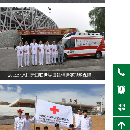
끅
2015北京国际田联世界田径锦标赛现场保障
뀥
낃
녕